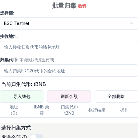
批量归集
教程
选择链
:
BSC Testnet
接收地址
:
归集代币
:
(
不填默认为原生代币
)
当前归集代币
:
tBNB
导入钱包
刷新余额
全部删除
地址
tBNB
余
归集代币
执行结果
操作
（
0
）
额
tBNB
选择归集方式
发送全部